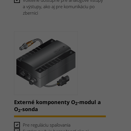
Voliteľne dostupné pre analógové vstupy
a výstupy, ako aj pre komunikáciu po
zbernici
Externé komponenty O
-modul a
2
O
-sonda
2
Pre reguláciu spaľovania