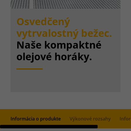
Osvedčený
vytrvalostný bežec.
Naše kompaktné
olejové horáky.
Informácia o produkte
Výkonové rozsahy
Info