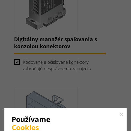
Digitálny manažér spaľovania s
konzolou konektorov
Kódované a očíslované konektory
zabraňujú nesprávnemu zapojeniu
Close
Používame
Cookies