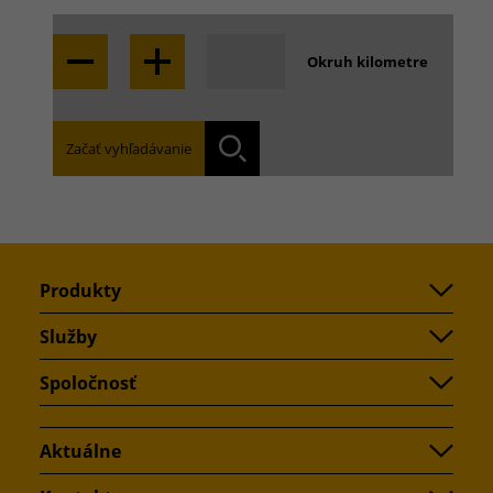
Okruh kilometre
Nájdite pobočku, v ktorej pôsobnosti sa
Začať vyhľadávanie
nachádzate:
Vyhľadávan
Produkty
Služby
Spoločnosť
Aktuálne