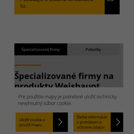
tu.
Výsledky vyhľadávania
Back
Špecializované firmy
Pobočky
Načítavajú sa výsledky
Špecializované firmy na
produkty Weishaupt.
Rýchlo hľadať.
Pre použitie mapy je potrebné uložiť technicky
nevyhnutný súbor cookie.
Jednoducho nájsť.
Ďalšie informácie
Uložiť cookie a
v prehlásení o
použiť mapu.
ochrane údajov.
Locate