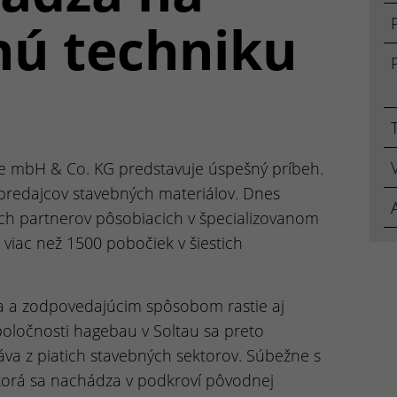
ú techniku
fe mbH & Co. KG predstavuje úspešný príbeh.
predajcov stavebných materiálov. Dnes
ch partnerov pôsobiacich v špecializovanom
viac než 1500 pobočiek v šiestich
ta a zodpovedajúcim spôsobom rastie aj
poločnosti hagebau v Soltau sa preto
táva z piatich stavebných sektorov. Súbežne s
 ktorá sa nachádza v podkroví pôvodnej