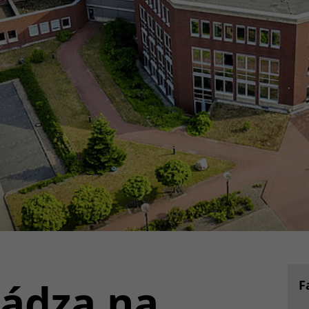
ádza na
F