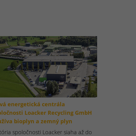
vá energetická centrála
oločnosti Loacker Recycling GmbH
užíva bioplyn a zemný plyn
tória spoločnosti Loacker siaha až do