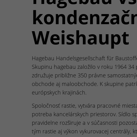
kondenzačn
Weishaupt
Hagebau Handelsgesellschaft für Baustof
Skupinu hagebau založilo v roku 1964 34 
združuje približne 350 právne samostatný
obchode aj maloobchode. K skupine patrí 
európskych krajinách.
Spoločnosť rastie, vytvára pracovné mies
potreba kancelárskych priestorov. Sídlo s
pravidelne rozširuje a v súčasnosti pozos
tým rastie aj výkon vykurovacej centrály,