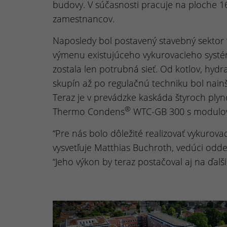
budovy. V súčasnosti pracuje na ploche 1
zamestnancov.
Naposledy bol postavený stavebný sektor “
výmenu existujúceho vykurovacieho systému
zostala len potrubná sieť. Od kotlov, hy
skupín až po regulačnú techniku bol nain
Teraz je v prevádzke kaskáda štyroch pl
®
Thermo Condens
WTC-GB 300 s modulov
“Pre nás bolo dôležité realizovať vykurov
vysvetľuje Matthias Buchroth, vedúci odde
“Jeho výkon by teraz postačoval aj na ďalši