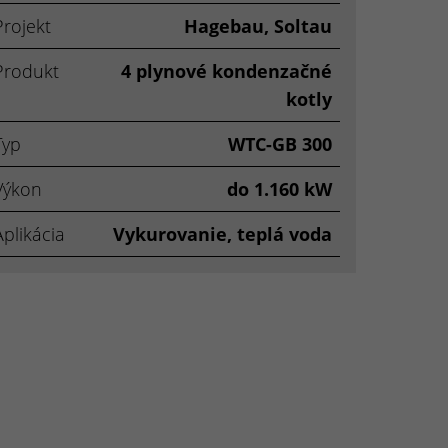
Projekt
Hagebau, Soltau
Produkt
4 plynové kondenzačné
kotly
Typ
WTC-GB 300
Výkon
do 1.160 kW
Aplikácia
Vykurovanie, teplá voda