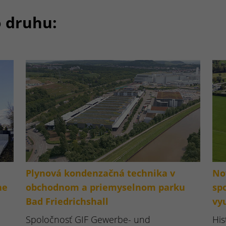
o druhu:
,
Plynová kondenzačná technika v
No
ne
obchodnom a priemyselnom parku
sp
Bad Friedrichshall
vy
Spoločnosť GIF Gewerbe- und
His