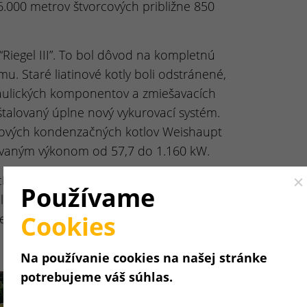
6.000 metrov štvorcových približne 850
Riegel III”. To bol dôvod na kompletnú
. Staré liatinové kotly boli odstránené,
draulických komponentov a zmiešavacích
štalovaný úplne nový vykurovací systém.
ynových kondenzačných kotlov Weishaupt
aným výkonom od 57,7 do 1.160 kW.
ací systém pripravený pre budúcnosť”,
Cl
Používame
lenia centrálnych služieb a obstarávania.
Cookies
e rozšírenie”.
Na používanie cookies na našej stránke
potrebujeme váš súhlas.