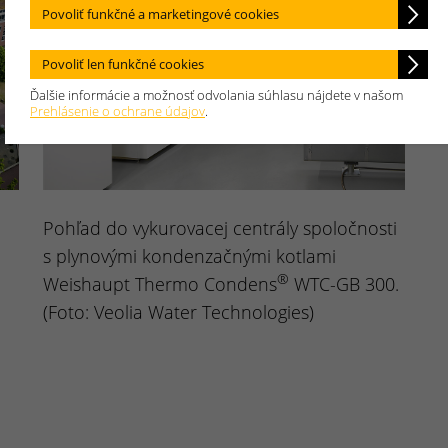
Povoliť funkčné a marketingové cookies
Povoliť len funkčné cookies
Ďalšie informácie a možnosť odvolania súhlasu nájdete v našom
Prehlásenie o ochrane údajov
.
Pohľad do vykurovacej centrály spoločnosti
s plynovými kondenzačnými kotlami
®
Weishaupt Thermo Condens
WTC-GB 300.
(Foto: Veolia Water Technologies)