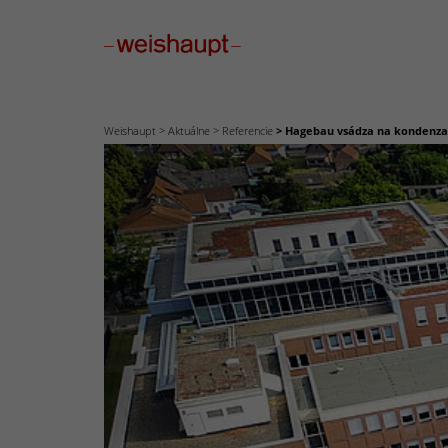
Please select a page template in page properties.
Weishaupt
Aktuálne
Referencie
Hagebau vsádza na kondenza